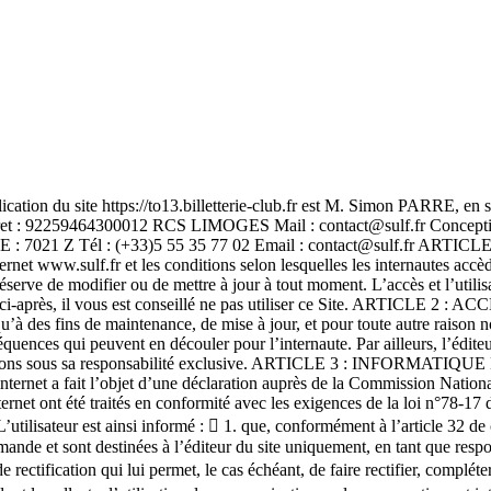
lication du site https://to13.billetterie-club.fr est M. Simon PARRE, en 
ret : 92259464300012 RCS LIMOGES Mail : contact@sulf.fr Conceptio
1 Z Tél : (+33)5 55 35 77 02 Email : contact@sulf.fr ARTICLE 1 : 
ernet www.sulf.fr et les conditions selon lesquelles les internautes accèd
serve de modifier ou de mettre à jour à tout moment. L’accès et l’utilis
s ci-après, il vous est conseillé ne pas utiliser ce Site. ARTICLE 2 : 
 qu’à des fins de maintenance, de mise à jour, et pour toute autre raison
ences qui peuvent en découler pour l’internaute. Par ailleurs, l’éditeur
formations sous sa responsabilité exclusive. ARTICLE 3 : INFORMATIQU
te internet a fait l’objet d’une déclaration auprès de la Commission Natio
ernet ont été traités en conformité avec les exigences de la loi n°78-17 d
’utilisateur est ainsi informé :  1. que, conformément à l’article 32 d
mande et sont destinées à l’éditeur du site uniquement, en tant que respo
 rectification qui lui permet, le cas échéant, de faire rectifier, compléte