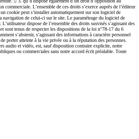
terdite.  3. qu’il dispose également d’un droit d’opposition au
tion commerciale. L’ensemble de ces droits s’exerce auprès de l’éditeur
 un cookie peut s’installer automatiquement sur son logiciel de
a navigation de celui-ci sur le site. Le paramétrage du logiciel de
 L’utilisateur dispose de l’ensemble des droits susvisés s’agissant des
t sont tenus de respecter les dispositions de la loi n°78-17 du 6
otamment s’abstenir, s’agissant des informations à caractère personnel
de porter atteinte à la vie privée ou à la réputation des personnes.
io et vidéo, est, sauf disposition contraire explicite, notre
 publiques ou commerciales sans notre accord écrit préalable. Toute