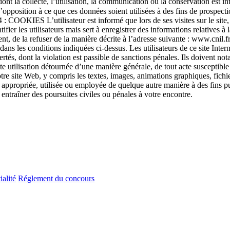
t la collecte, l’utilisation, la communication ou la conservation est in
d’opposition à ce que ces données soient utilisées à des fins de prospec
 : COOKIES L’utilisateur est informé que lors de ses visites sur le site,
ier les utilisateurs mais sert à enregistrer des informations relatives à l
, de la refuser de la manière décrite à l’adresse suivante : www.cnil.fr.
s les conditions indiquées ci-dessus. Les utilisateurs de ce site Interne
bertés, dont la violation est passible de sanctions pénales. Ils doivent n
te utilisation détournée d’une manière générale, de tout acte susceptible 
b, y compris les textes, images, animations graphiques, fichiers aud
ée, appropriée, utilisée ou employée de quelque autre manière à des fins
 entraîner des poursuites civiles ou pénales à votre encontre.
ialité
Réglement du concours