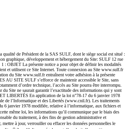
sa qualité de Président de la SAS SULF, dont le siège social est situé :
n graphique, développement et hébergement du Site: SULF 12 rue
OBJET La présente notice a pour objet de définir les modalités
ent et utilisent ce Site Internet. Toute connexion au Site www.sulf.fr
ation du Site www.sulf.fr entraînent votre adhésion à la présente
ACCES AU SITE SULF s’efforce de maintenir accessible le Site, sans
 notamment d’ordre technique, l’accès au Site pourra être interrompu.
 du Site ne saurait garantir l’exactitude des informations qui y sont
E ET LIBERTÉS En application de la loi n°78-17 du 6 janvier 1978
nale de l’Informatique et des Libertés (www.cnil.fr). Les traitements
u 6 janvier 1978 modifiée, relative à l’informatique, aux fichiers et
e cette même loi, les informations qu’il communique par le biais des
nsable du traitement, à des fins de gestion administrative et
r, mettre à jour, verrouiller ou effacer les données personnelles le