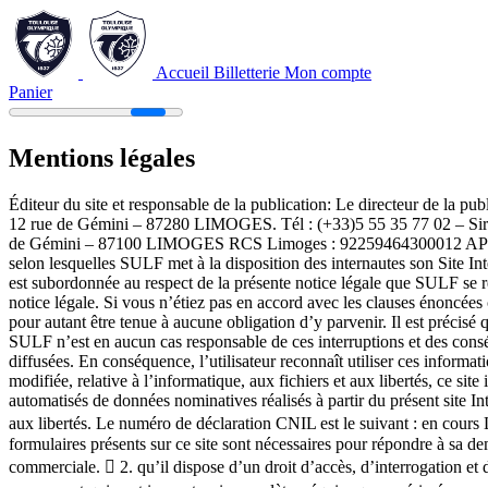
Accueil Billetterie
Mon compte
Panier
Mentions légales
Éditeur du site et responsable de la publication: Le directeur de la pub
12 rue de Gémini – 87280 LIMOGES. Tél : (+33)5 55 35 77 02 – Si
de Gémini – 87100 LIMOGES RCS Limoges : 92259464300012 APE : 702
selon lesquelles SULF met à la disposition des internautes son Site Int
est subordonnée au respect de la présente notice légale que SULF se ré
notice légale. Si vous n’étiez pas en accord avec les clauses énoncée
pour autant être tenue à aucune obligation d’y parvenir. Il est précisé
SULF n’est en aucun cas responsable de ces interruptions et des conséqu
diffusées. En conséquence, l’utilisateur reconnaît utiliser ces in
modifiée, relative à l’informatique, aux fichiers et aux libertés, ce si
automatisés de données nominatives réalisés à partir du présent site Int
aux libertés. Le numéro de déclaration CNIL est le suivant : en cours L
formulaires présents sur ce site sont nécessaires pour répondre à sa de
commerciale.  2. qu’il dispose d’un droit d’accès, d’interrogation et de